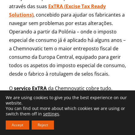
através das suas
ExTRA (Excise Tax Ready
Solutions)
, concebido para ajudar os fabricantes a
navegar sem problemas por estas alterações.
Operando a partir da Polónia – onde o imposto
especial de consumo já é aplicado há alguns anos –
a Chemnovatic tem o maior entreposto fiscal de
consumo da Europa Central, equipado para gerir
todos os aspetos do imposto especial de consumo,
desde o fabrico à rotulagem de selos fiscais.
O
serviço ExTRA
da Chemnovatic cobre tudo,
desde consultas sobre regulamentos de impostos
We are using cookies to give you the best experience on our
website.
especiais de consumo específicos de cada país até
You can find out more about which cookies we are using or
ao tratamento de todo o processo de
switch them off in
settings
.
comunicação de clientes. Isto inclui a
etiqueta do
Accept
Reject
selo fiscal
, garantindo que os seus produtos estão