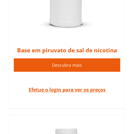
Base em piruvato de sal de nicotina
Descubra mais
Efetue o login para ver os preços