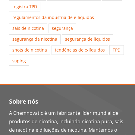
registro TPD
regulamentos da indústria de e-líquidos
sais de nicotina
segurança
segurança da nicotina
segurança de líquidos
shots de nicotina
tendências de e-líquidos
TPD
vaping
Sobre nós
A Chemnovatic é um fabricante líder mundial de
produtos de nicotina, incluindo nicotina pura, sais
de nicotina e diluições de nicotina. Mantemos o