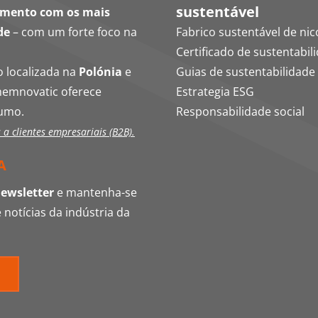
sustentável
hamento com os mais
de
– com um forte foco na
Fabrico sustentável de nic
Certificado de sustentabil
o localizada na
Polónia
e
Guias de sustentabilidade
Chemnovatic oferece
Estrategia ESG
fumo.
Responsabilidade social
a clientes empresariais (B2B).
A
newsletter
e mantenha-se
notícias da indústria da