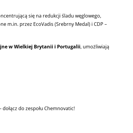
oncentrującą się na redukcji śladu węglowego,
e m.in. przez EcoVadis (Srebrny Medal) i CDP –
e w Wielkiej Brytanii i Portugalii
, umożliwiają
o – dołącz do zespołu Chemnovatic!