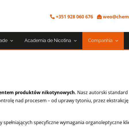
+351 928 060 676
weo@chemn
dade
Academia de Nicotina
Companhia
ucentem produktów nikotynowych
. Nasz autorski standard
ntrolę nad procesem – od uprawy tytoniu, przez ekstrakcję i
 spełniających specyficzne wymagania organoleptyczne klient