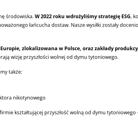
nę środowiska.
W 2022 roku wdrożyliśmy strategię ESG
, k
oważonego łańcucha dostaw. Nasze wysiłki zostały docenion
ropie, zlokalizowana w Polsce, oraz zakłady produkcyjn
erają wizję przyszłości wolnej od dymu tytoniowego.
my także:
ektora nikotynowego
w firmie kształtującej przyszłość wolną od dymu tytonioweg