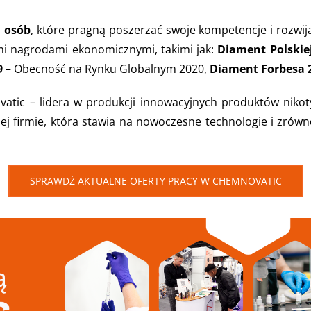
i osób
, które pragną poszerzać swoje kompetencje i rozwij
mi nagrodami ekonomicznymi, takimi jak:
Diament Polskie
9
– Obecność na Rynku Globalnym 2020,
Diament Forbesa 
atic – lidera w produkcji innowacyjnych produktów nikot
nej firmie, która stawia na nowoczesne technologie i zró
SPRAWDŹ AKTUALNE OFERTY PRACY W CHEMNOVATIC