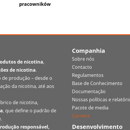
pracowników
Companhia
Sobre nós
rodutos de nicotina
,
Contacto
ções de nicotina
.
Regulamentos
o de produção – desde o
Base de Conhecimento
ação da nicotina, até aos
Documentação
Nossas políticas e relatóri
brico de nicotina,
Pacote de media
na
, que define o padrão de
Carreira
.
Desenvolvimento
rodução responsável,