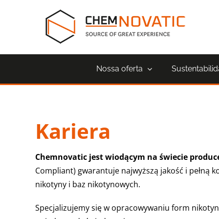
Skip
to
content
Nossa oferta
Sustentabili
Kariera
Chemnovatic jest wiodącym na świecie prod
Compliant) gwarantuje najwyższą jakość i pełną ko
nikotyny i baz nikotynowych.
Specjalizujemy się w opracowywaniu form nikotyny