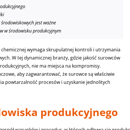
rodukcyjnego
iki
 środowiskowych jest ważne
ków w środowisku produkcyjnym
 chemicznej wymaga skrupulatnej kontroli i utrzymania
h. W tej dynamicznej branży, gdzie jakość surowców
rodukcyjnych, nie ma miejsca na kompromisy.
uczowe, aby zagwarantować, że surowce są właściwie
ia powtarzalność procesów i uzyskanie jednolitych
dowiska produkcyjnego
 zespół warunków i procedur, w których odbywa się produkc