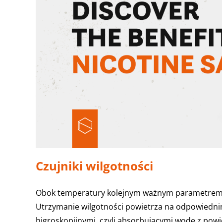
Czujniki wilgotności
Obok temperatury kolejnym ważnym parametrem w
Utrzymanie wilgotności powietrza na odpowiednim
higroskopijnymi, czyli absorbującymi wodę z powi