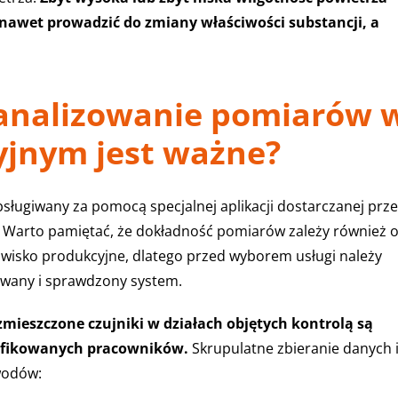
nawet prowadzić do zmiany właściwości substancji, a
i analizowanie pomiarów 
jnym jest ważne?
sługiwany za pomocą specjalnej aplikacji dostarczanej prz
. Warto pamiętać, że dokładność pomiarów zależy również 
owisko produkcyjne, dlatego przed wyborem usługi należy
owany i sprawdzony system.
mieszczone czujniki w działach objętych kontrolą są
lifikowanych pracowników.
Skrupulatne zbieranie danych 
owodów: