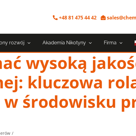
+48 81 475 44 42
sales@chem
ny rozwój
Akademia Nikotyny
Firma
mać wysoką jakoś
ej: kluczowa rola
 w środowisku p
nerów