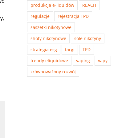
yć
produkcja e-liquidów
REACH
regulacje
rejestracja TPD
y,
saszetki nikotynowe
shoty nikotynowe
sole nikotyny
strategia esg
targi
TPD
trendy eliquidowe
vaping
vapy
zrównoważony rozwój