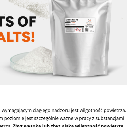
ymagającym ciągłego nadzoru jest wilgotność powietrza.
 poziomie jest szczególnie ważne w pracy z substancjami
etrza.
Zbyt wysoka lub zbyt niska wilgotność powietrza