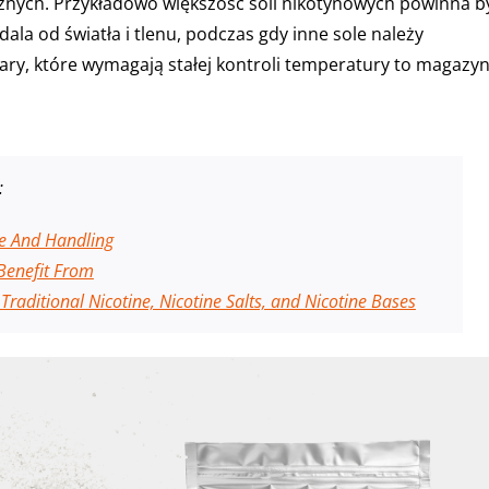
znych. Przykładowo większość soli nikotynowych powinna b
la od światła i tlenu, podczas gdy inne sole należy
y, które wymagają stałej kontroli temperatury to magazyn
:
ge And Handling
 Benefit From
raditional Nicotine, Nicotine Salts, and Nicotine Bases