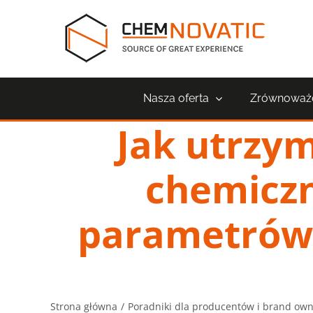
Przejdź
do
zawartości
Nasza oferta
Zrównoważo
Jak utrzy
chemiczn
parametrów
Strona główna
Poradniki dla producentów i brand ow