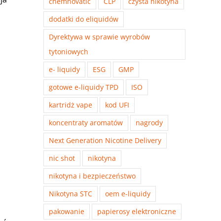
chemnovatic
CLP
czysta nikotyna
dodatki do eliquidów
Dyrektywa w sprawie wyrobów
tytoniowych
e- liquidy
ESG
GMP
gotowe e-liquidy TPD
ISO
kartridż vape
kod UFI
koncentraty aromatów
nagrody
Next Generation Nicotine Delivery
nic shot
nikotyna
nikotyna i bezpieczeństwo
Nikotyna STC
oem e-liquidy
pakowanie
papierosy elektroniczne