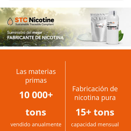
Las materias
primas
Fabricación de
10 000
+
nicotina pura
tons
15
+ tons
vendido anualmente
capacidad mensual