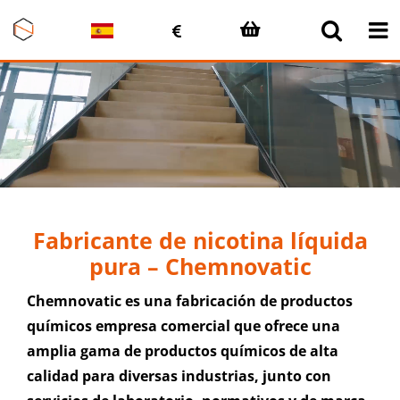
Saltar
al
contenido
Fabricante de nicotina líquida
pura – Chemnovatic
Chemnovatic es una
fabricación de productos
químicos
empresa comercial que ofrece una
amplia gama de productos químicos de alta
calidad para diversas industrias, junto con