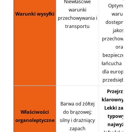
Niewłaściwe
Optymaln
warunki
Warunki wysyłki
warunki
przechowywania i
dostępności
transportu
jakości
przechowywa
oraz
bezpieczeńs
łańcucha dos
dla europejsk
przedsiębior
Przejrzysty
klarowny kol
Barwa od żółtej
Lekki zapac
Właściwości
do brązowej;
typowy dl
organoleptyczne
silny i drażniący
najwyższe
zapach