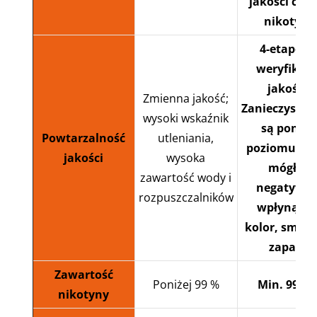
jakości czys
nikotyny
4-etapow
weryfikacj
jakości.
Zmienna jakość;
Zanieczyszcz
wysoki wskaźnik
są poniże
Powtarzalność
utleniania,
poziomu, kt
jakości
wysoka
mógłby
zawartość wody i
negatywni
rozpuszczalników
wpłynąć n
kolor, smak 
zapach
Zawartość
Poniżej 99 %
Min. 99,5 
nikotyny