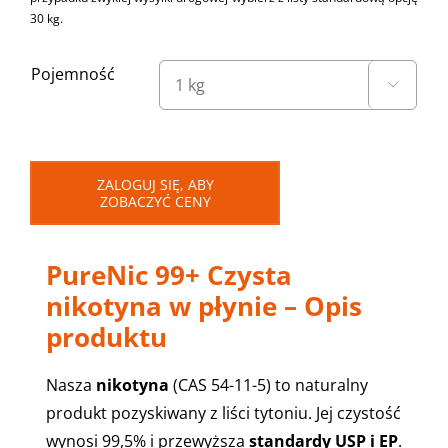
30 kg.
Pojemność

ZALOGUJ SIĘ, ABY
ZOBACZYĆ CENY
PureNic 99+ Czysta
nikotyna w płynie – Opis
produktu
Nasza
nikotyna
(CAS 54-11-5) to naturalny
produkt pozyskiwany z liści tytoniu. Jej czystość
wynosi 99,5% i przewyższa
standardy USP i EP
.