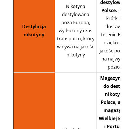
destylowan
Nikotyna
Polsce.
Bard
destylowana
krótki cza
poza Europą,
Destylacja
dostawy n
wydłużony czas
nikotyny
terenie Euro
transportu, który
dzięki cze
wpływa na jakość
jakość pozost
nikotyny
na najwyższ
poziomie
Magazyn i li
do destylac
nikotyny 
Polsce, a ta
magazyny
Wielkiej Bryt
i Portugalii