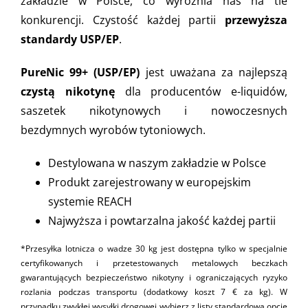
zakładzie w Polsce, co wyróżnia nas na tle
konkurencji. Czystość każdej partii
przewyższa
standardy USP/EP
.
PureNic 99+ (USP/EP)
jest uważana za najlepszą
czystą nikotynę
dla producentów e-liquidów,
saszetek nikotynowych i nowoczesnych
bezdymnych wyrobów tytoniowych.
Destylowana w naszym zakładzie w Polsce
Produkt zarejestrowany w europejskim
systemie REACH
Najwyższa i powtarzalna jakość każdej partii
*Przesyłka lotnicza o wadze 30 kg jest dostępna tylko w specjalnie
certyfikowanych i przetestowanych metalowych beczkach
gwarantujących bezpieczeństwo nikotyny i ograniczających ryzyko
rozlania podczas transportu (dodatkowy koszt 7 € za kg). W
przypadku zwykłej wysyłki drogowej wybierz z listy standardową opcję