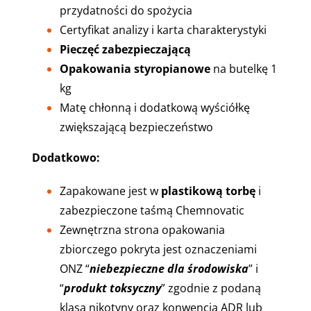
przydatności do spożycia
Certyfikat analizy i karta charakterystyki
P
ieczęć zabezpieczającą
Opakowania styropianowe
na butelkę 1
kg
Matę chłonną i dodatkową wyściółkę
zwiększającą bezpieczeństwo
Dodatkowo:
Zapakowane jest w
plastikową torbę
i
zabezpieczone taśmą Chemnovatic
Zewnętrzna strona opakowania
zbiorczego pokryta jest oznaczeniami
ONZ “
niebezpieczne dla środowiska
” i
“
produkt toksyczny
” zgodnie z podaną
klasą nikotyny oraz konwencją ADR lub