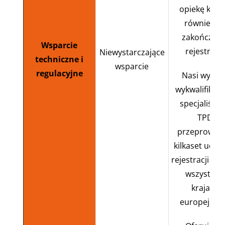
opiekę klien
również p
zakończeni
Wsparcie
rejestracji
Niewystarczające
techniczne i
wsparcie
regulacyjne
Nasi wysok
wykwalifikow
specjaliści d
TPD
przeprowadz
kilkaset udan
rejestracji TP
wszystkic
krajach
europejskic