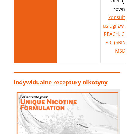
Oferujem
również
konsultacje
usługi związa
REACH, CLP, U
PIC (SRIN, RI
MSDS
.
Indywidualne receptury nikotyny