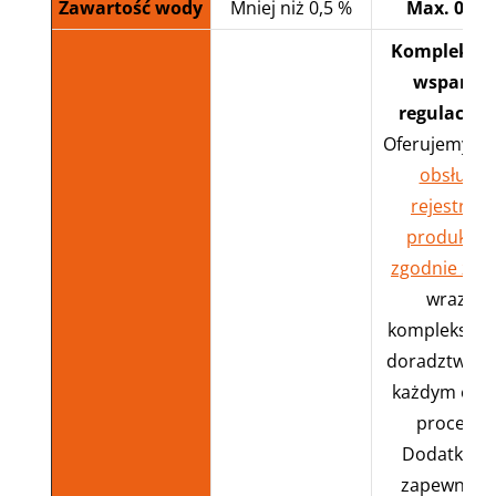
Zawartość wody
Mniej niż 0,5 %
Max. 0,5 
Komplekso
wsparcie
regulacyjn
Oferujemy
pe
obsługę
rejestracji
produktó
zgodnie z T
wraz z
kompleksow
doradztwem
każdym etap
procesu.
Dodatkowo
zapewniam