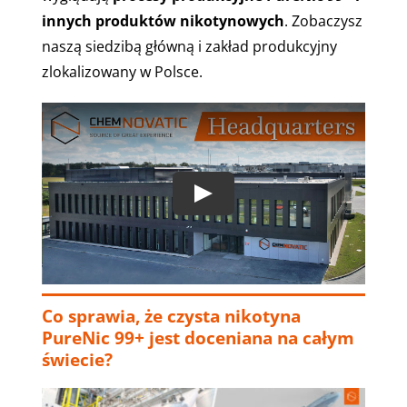
innych produktów nikotynowych
. Zobaczysz
naszą siedzibą główną i zakład produkcyjny
zlokalizowany w Polsce.
Play
Co sprawia, że czysta nikotyna
PureNic 99+ jest doceniana na całym
świecie?