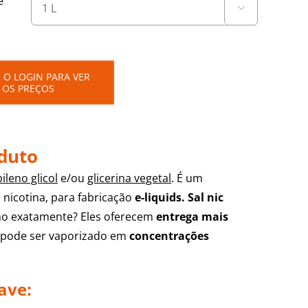
e

 O LOGIN PARA VER
OS PREÇOS
oduto
ileno glicol
e/ou
glicerina vegetal
. É um
 nicotina, para fabricação
e-
liquids. Sal nic
o exatamente?
Eles
oferecem
entrega mais
 pode ser vaporizado em
concentrações
ave: