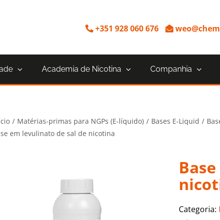
+351 928 060 676
weo@chemn
dade
Academia de Nicotina
Companhia
ício
Matérias-primas para NGPs (E-líquido)
Bases E-Liquid
Bas
se em levulinato de sal de nicotina
Base 
nicot
Categoria: