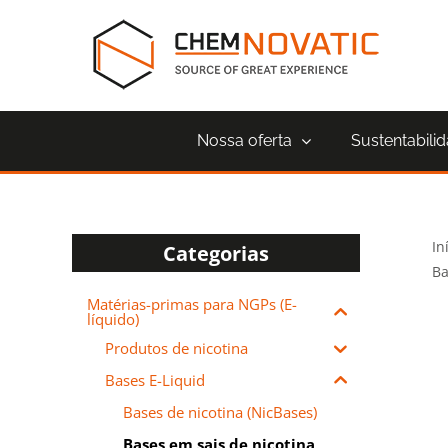
Skip
to
content
Nossa oferta
Sustentabili
In
Categorias
Ba
Matérias-primas para NGPs (E-
líquido)
Produtos de nicotina
Bases E-Liquid
Bases de nicotina (NicBases)
Bases em sais de nicotina