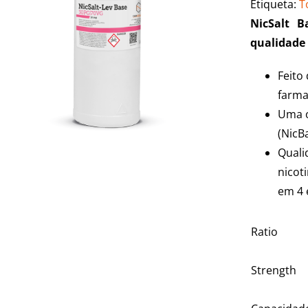
Etiqueta:
T
NicSalt B
qualidade
Feito
farma
Uma ó
(NicB
Quali
nicot
em 4 
Ratio
Strength