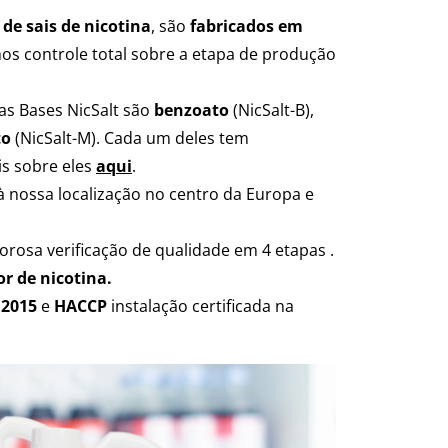
 de sais de nicotina
, são
fabricados em
emos controle total sobre a etapa de produção
as Bases NicSalt são
benzoato
(NicSalt-B),
to
(NicSalt-M)
. Cada um deles tem
is sobre eles
aqui
.
à nossa localização no centro da Europa e
orosa verificação de qualidade em 4 etapas .
r de nicotina.
:2015
e
HACCP
instalação certificada na