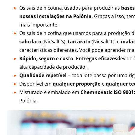
Os sais de nicotina, usados para produzir as
bases
nossas instalações na Polônia
. Graças a isso, t
mais importante.
Os sais de nicotina que usamos para a produção d
salicilato
(NicSalt-S),
tartarato
(NicSalt-T),
e
mala
características diferentes. Você pode aprender ma
Rápido
,
seguro
e
custo -Entregas
eficazes
devido 
alta capacidade de produção .
Qualidade repetível
– cada lote passa por uma rig
Disponível em
qualquer proporção
e
qualquer teo
Misturado e embalado em
Chemnovatic ISO 9001
Polónia
.