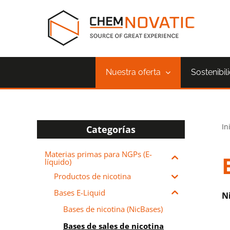
Saltar
al
contenido
Nuestra oferta
Sostenibil
In
Categorías
Materias primas para NGPs (E-
líquido)
Productos de nicotina
Bases E-Liquid
N
Bases de nicotina (NicBases)
Bases de sales de nicotina