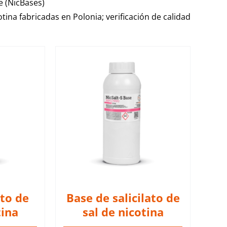
e (NicBases)
otina fabricadas en Polonia; verificación de calidad
s son bases
otina de
dedicadas a
 e-líquidos.
ES
to de
Base de salicilato de
tina
sal de nicotina