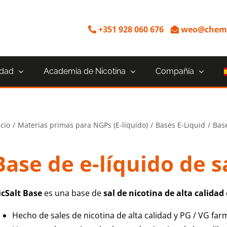
+351 928 060 676
weo@chemn
idad
Academia de Nicotina
Compañía
icio
Materias primas para NGPs (E-líquido)
Bases E-Liquid
Base
Base de e-líquido de s
icSalt Base
es una base de
sal de nicotina de alta calidad
Hecho de sales de nicotina de alta calidad y PG / VG fa