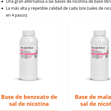
Una gran alternativa a las bases de nicotina de base libr
La más alta y repetible calidad de cada lote (sales de nic
en 4 pasos)
Las NicSalt Bases son bases
Las NicSalt Base
de sal de nicotina de
de sal de nic
primera calidad dedicadas a
primera calidad 
la fabricación de e-líquidos.
la fabricación de
DETALLES
DETALL
Base de benzoato de
Base de mala
sal de nicotina
sal de nico