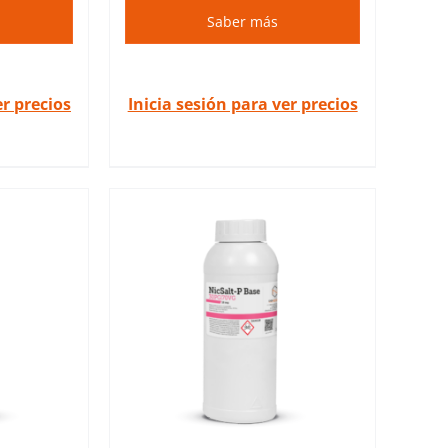
Saber más
er precios
Inicia sesión para ver precios
s son bases
otina de
dedicadas a
 e-líquidos.
ES