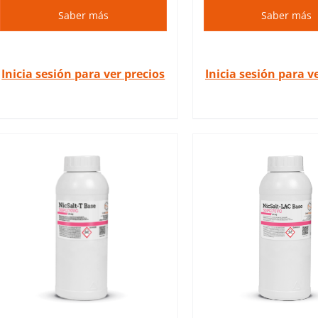
Saber más
Saber más
Inicia sesión para ver precios
Inicia sesión para v
Las NicSalt Bases son bases
Las NicSalt Base
de sal de nicotina de
de sal de nic
primera calidad dedicadas a
primera calidad 
la fabricación de e-líquidos.
la fabricación de
DETALLES
DETALL