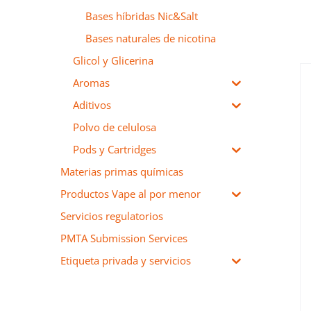
Bases híbridas Nic&Salt
Bases naturales de nicotina
Glicol y Glicerina
Aromas
Aditivos
Las NicSalt Bases son bases
Polvo de celulosa
de sal de nicotina de
Pods y Cartridges
primera calidad dedicadas a
la fabricación de e-líquidos.
Materias primas químicas
Productos Vape al por menor
DETALLES
Servicios regulatorios
PMTA Submission Services
Etiqueta privada y servicios