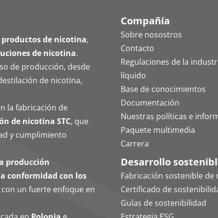
Compañía
Sobre nosostros
 productos de nicotina
,
Contacto
luciones de nicotina
.
Regulaciones de la industri
eso de producción, desde
líquido
destilación de nicotina,
Base de conocimientos
Documentación
n la fabricación de
Nuestras políticas e infor
ón de nicotina STC
, que
Paquete multimedia
idad y cumplimiento
Carrera
Desarrollo sostenib
na producción
ena conformidad con los
Fabricación sostenible de 
, con un fuerte enfoque en
Certificado de sostenibili
Guías de sostenibilidad
bicada en
Polonia
e
Estrategia ESG