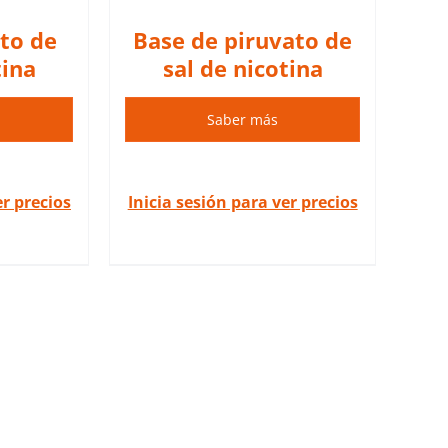
ato de
Base de piruvato de
tina
sal de nicotina
Saber más
er precios
Inicia sesión para ver precios