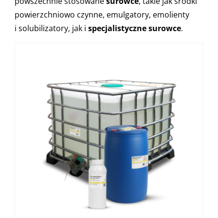
powszechnie stosowane
surowce
, takie jak środki
powierzchniowo czynne, emulgatory, emolienty
i solubilizatory, jak i
specjalistyczne surowce
.