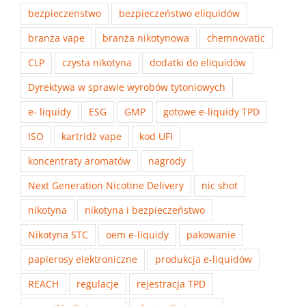
bezpieczenstwo
bezpieczeństwo eliquidów
branza vape
branża nikotynowa
chemnovatic
CLP
czysta nikotyna
dodatki do eliquidów
Dyrektywa w sprawie wyrobów tytoniowych
e- liquidy
ESG
GMP
gotowe e-liquidy TPD
ISO
kartridż vape
kod UFI
koncentraty aromatów
nagrody
Next Generation Nicotine Delivery
nic shot
nikotyna
nikotyna i bezpieczeństwo
Nikotyna STC
oem e-liquidy
pakowanie
papierosy elektroniczne
produkcja e-liquidów
REACH
regulacje
rejestracja TPD