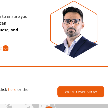
m to ensure you
can
uese, and
2
click
here
or the
WORLD VAPE SHOW