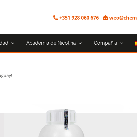
+351 928 060 676
weo@chemn
idad
Academia de Nicotina
Compañía
aguay!