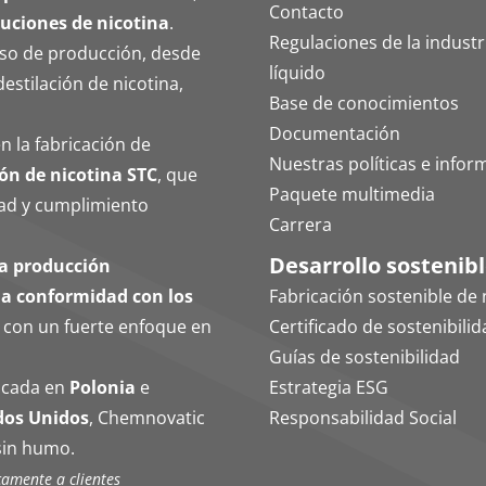
Contacto
luciones de nicotina
.
Regulaciones de la industri
eso de producción, desde
líquido
destilación de nicotina,
Base de conocimientos
Documentación
n la fabricación de
Nuestras políticas e infor
ón de nicotina STC
, que
Paquete multimedia
idad y cumplimiento
Carrera
Desarrollo sostenib
na producción
ena conformidad con los
Fabricación sostenible de 
, con un fuerte enfoque en
Certificado de sostenibili
Guías de sostenibilidad
bicada en
Polonia
e
Estrategia ESG
dos Unidos
, Chemnovatic
Responsabilidad Social
sin humo.
camente a clientes