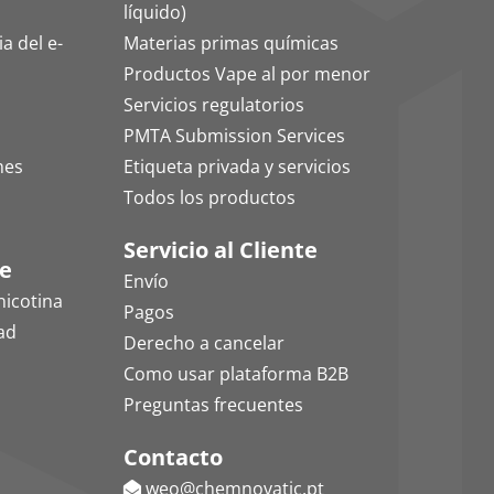
líquido)
a del e-
Materias primas químicas
Productos Vape al por menor
Servicios regulatorios
PMTA Submission Services
mes
Etiqueta privada y servicios
Todos los productos
Servicio al Cliente
le
Envío
nicotina
Pagos
dad
Derecho a cancelar
Como usar plataforma B2B
Preguntas frecuentes
Contacto
weo@chemnovatic.pt