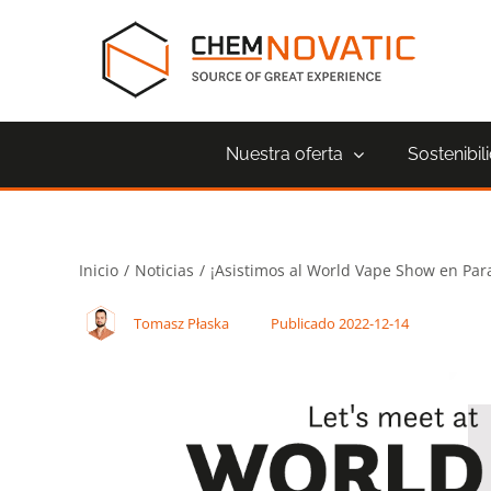
Saltar
al
contenido
Nuestra oferta
Sostenibil
Inicio
Noticias
¡Asistimos al World Vape Show en Par
Tomasz Płaska
Publicado 2022-12-14