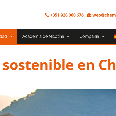
+351 928 060 676
weo@chemn
idad
Academia de Nicotina
Compañía
 sostenible en 