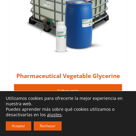
Pharmaceutical Vegetable Glycerine
Saber más
Utilizamos cookies para ofrecerte la mejor experiencia en
nuestra web.
Puedes aprender más sobre qué cookies utilizamos o
desactivarlas en los
ajustes
.
Inicia sesión para ver precios
Aceptar
Rechazar