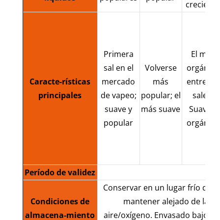
crecient
Primera
El más
sal en el
Volverse
orgánico
Caracte-rísticas
mercado
más
entre las
principales
de vapeo;
popular; el
sales;
suave y
más suave
Suave y
popular
orgánico
Período de validez
Conservar en un lugar frío de -2
Condiciones de
mantener alejado de la luz
almacena-miento
aire/oxígeno. Envasado bajo a