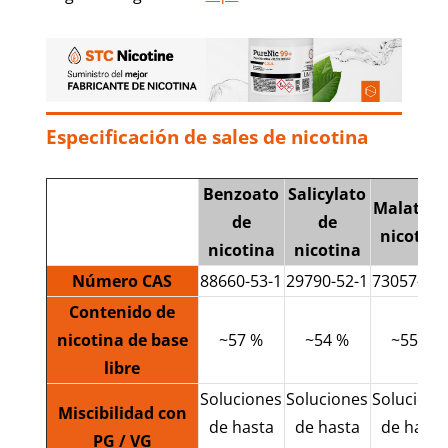
Especificación de sales de nicotina
Benzoato
Salicylato
Malato d
de
de
nicotina
nicotina
nicotina
Número
CAS
88660-53-1
29790-52-1
73057-36-
Contenido de
nicotina de base
~57 %
~54 %
~55 %
libre
Soluciones
Soluciones
Solucione
Miscibilidad con
de hasta
de hasta
de hasta
PG / VG