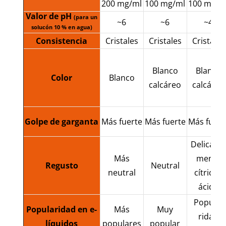
200 mg/ml
100 mg/ml
100 mg/m
Valor de pH
(para un
~6
~6
~4
solucón 10 % en agua)
Consistencia
Cristales
Cristales
Cristales
Blanco
Blanco
Color
Blanco
calcáreo
calcáreo
Golpe de garganta
Más fuerte
Más fuerte
Más fuert
Delicada
Más
mente
Regusto
Neutral
neutral
cítrico /
ácido
Popula-
Popularidad en e-
Más
Muy
ridad
líquidos
populares
popular