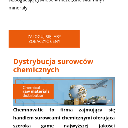
minerały.
ZALOGUJ SIĘ, ABY
ZOBACZYĆ CENY
Dystrybucja surowców
chemicznych
Chemnovatic to firma zajmująca się
handlem surowcami chemicznymi oferująca
szeroką gamę najwyższej jakości