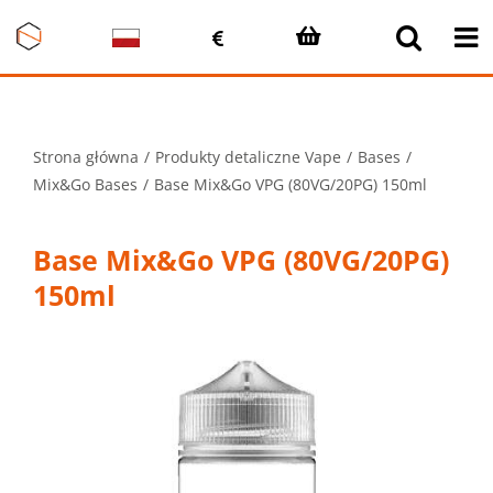
Przejdź
do
zawartości
Strona główna
Produkty detaliczne Vape
Bases
Mix&Go Bases
Base Mix&Go VPG (80VG/20PG) 150ml
Base Mix&Go VPG (80VG/20PG)
150ml