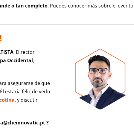
rande o tan completo
.
Puedes conocer más sobre el evento
!
ATISTA
, Director
pa Occidental
,
ara asegurarse de que
Él estaría feliz de verlo
icotina
, y discutir
sta@chemnovatic.pt
?