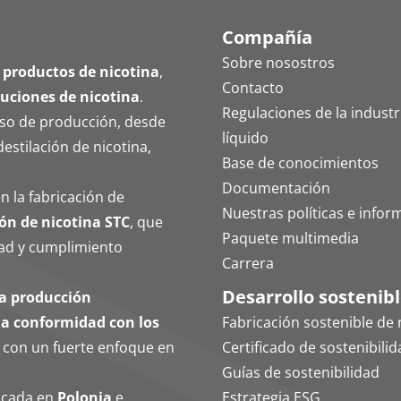
Compañía
Sobre nosostros
 productos de nicotina
,
Contacto
luciones de nicotina
.
Regulaciones de la industri
eso de producción, desde
líquido
destilación de nicotina,
Base de conocimientos
Documentación
n la fabricación de
Nuestras políticas e infor
ón de nicotina STC
, que
Paquete multimedia
idad y cumplimiento
Carrera
Desarrollo sostenib
na producción
ena conformidad con los
Fabricación sostenible de 
, con un fuerte enfoque en
Certificado de sostenibili
Guías de sostenibilidad
bicada en
Polonia
e
Estrategia ESG