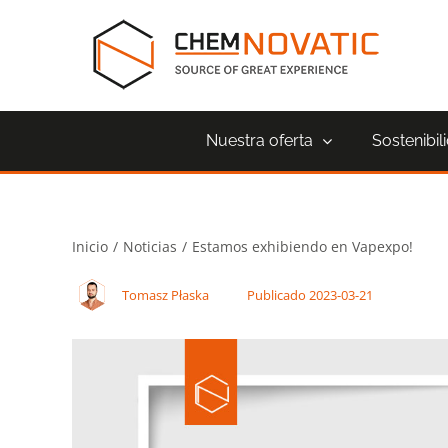
Saltar
al
contenido
Nuestra oferta
Sostenibil
Inicio
Noticias
Estamos exhibiendo en Vapexpo!
Tomasz Płaska
Publicado 2023-03-21