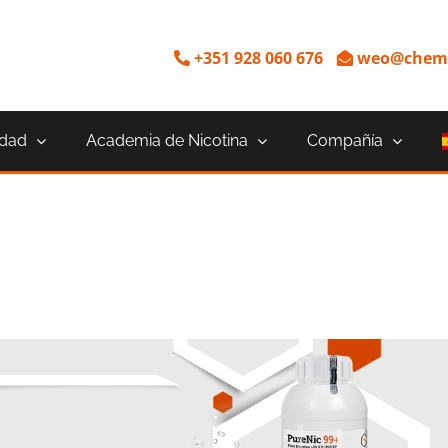
+351 928 060 676
weo@chemn
idad
Academia de Nicotina
Compañía