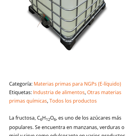
Categoría:
Materias primas para NGPs (E-líquido)
Etiquetas:
Industria de alimentos
,
Otras materias
primas químicas
,
Todos los productos
La fructosa, C
H
O
, es uno de los azúcares más
6
12
6
populares. Se encuentra en manzanas, verduras o
miel y sirve como edulcorante en varios productos.