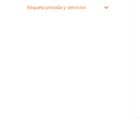
neutraliza y elimina los
Etiqueta privada y servicios
radicales libres presentes en
la piel.
DETALLES