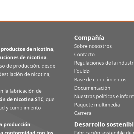
Compañía
Sobre nosostros
 productos de nicotina
,
Contacto
luciones de nicotina
.
Regulaciones de la industri
eso de producción, desde
líquido
destilación de nicotina,
Base de conocimientos
Documentación
n la fabricación de
Nuestras políticas e infor
ón de nicotina STC
, que
Paquete multimedia
idad y cumplimiento
Carrera
Desarrollo sostenib
na producción
ena conformidad con los
Fabricación sostenible de 