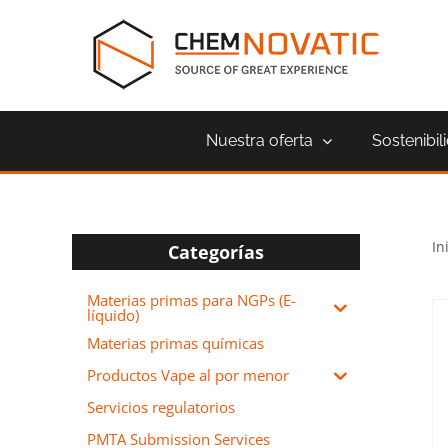
Saltar
al
contenido
Nuestra oferta
Sostenibil
In
Categorías
Materias primas para NGPs (E-
líquido)
Acetato de vitamina E
Materias primas químicas
(acetato de tocoferilo): esta
Productos Vape al por menor
es la forma de vitamina E
Servicios regulatorios
más utilizada en cosmética,
es un gran antioxidante,
PMTA Submission Services