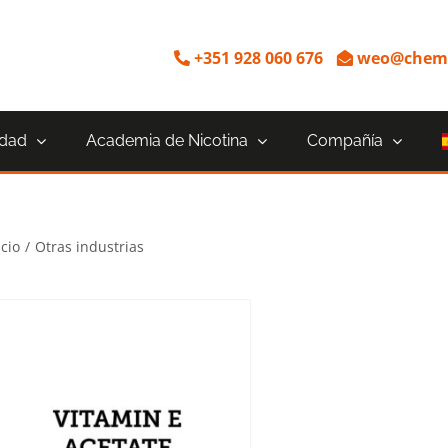
+351 928 060 676
weo@chemn
idad
Academia de Nicotina
Compañía
icio
Otras industrias